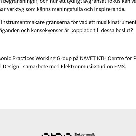
 begränsningar, och hur ett tydligt avgränsat fokus kan v
ar verktyg som känns meningsfulla och inspirerande.
m instrumentmakare gränserna för vad ett musikinstrument 
väganden och konsekvenser är kopplade till dessa beslut?
Sonic Practices Working Group på NAVET KTH Centre for R
d Design i samarbete med Elektronmusikstudion EMS.