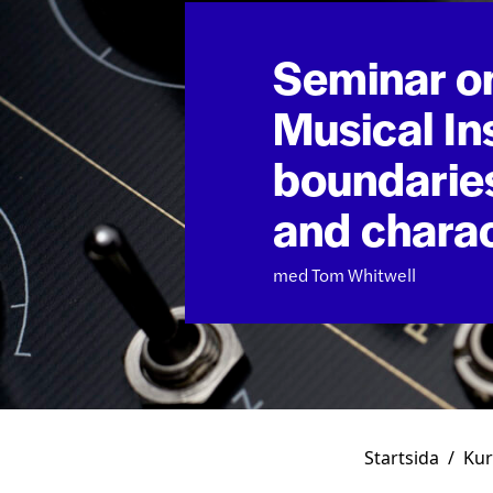
Seminar o
Musical In
boundaries
and charac
med Tom Whitwell
Startsida
/
Kur