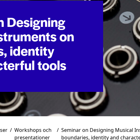
n Designing
struments on
, identity
terful tools
ser
/
Workshops och
/
Seminar on Designing Musical I
presentationer
boundaries, identity and characte