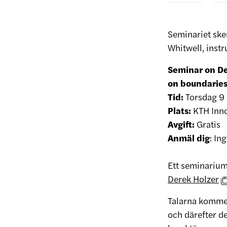
Seminariet sk
Whitwell, inst
Seminar on De
on boundaries,
Tid:
Torsdag 9 
Plats:
KTH Inno
Avgift:
Gratis
Anmäl dig
: In
Ett seminariu
Derek Holzer
Talarna kommer
och därefter d