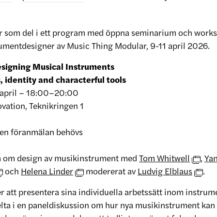
er som del i ett program med öppna seminarium och wor
rumentdesigner av Music Thing Modular, 9-11 april 2026.
signing Musical Instruments
 identity and characterful tools
april – 18:00–20:00
vation, Teknikringen 1
gen föranmälan behövs
m om design av musikinstrument med
Tom Whitwell
,
Ya
och
Helena Linder
modererat av
Ludvig Elblaus
.
 att presentera sina individuella arbetssätt inom instr
elta i en paneldiskussion om hur nya musikinstrument kan 