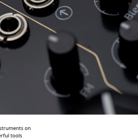
nstruments on
rful tools