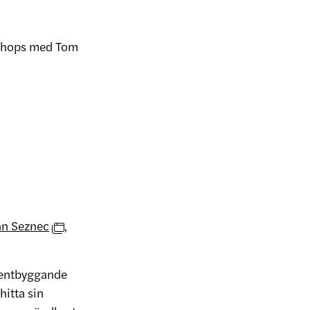
kshops med Tom
nn Seznec
,
umentbyggande
hitta sin