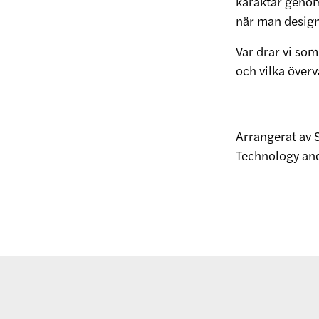
karaktär genom
när man design
Var drar vi so
och vilka över
Arrangerat av 
Technology an