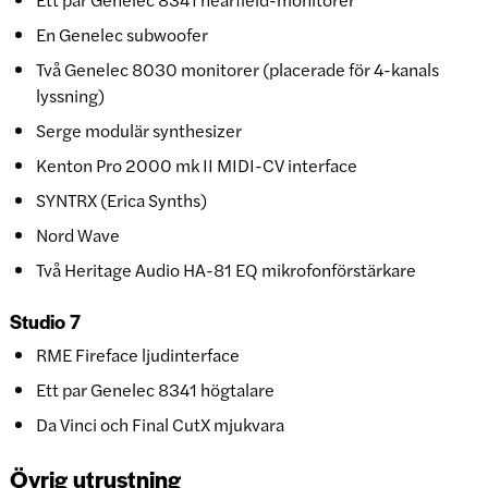
En Genelec subwoofer
Två Genelec 8030 monitorer (placerade för 4-kanals
lyssning)
Serge modulär synthesizer
Kenton Pro 2000 mk II MIDI-CV interface
SYNTRX (Erica Synths)
Nord Wave
Två Heritage Audio HA-81 EQ mikrofonförstärkare
Studio 7
RME Fireface ljudinterface
Ett par Genelec 8341 högtalare
Da Vinci och Final CutX mjukvara
Övrig utrustning