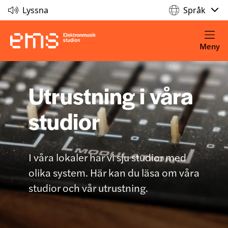
Lyssna
Språk
Meny
Utrustning i våra
studior
I våra lokaler har vi sju studior med
olika system. Här kan du läsa om våra
studior och vår utrustning.