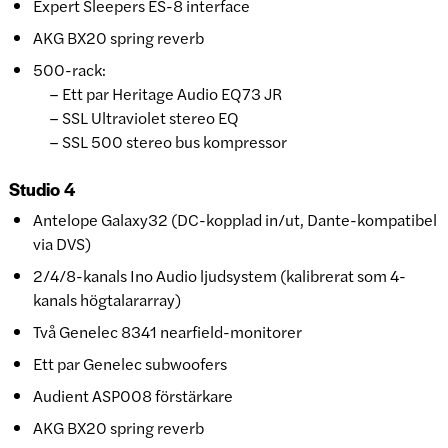
Expert Sleepers ES-8 interface
AKG BX20 spring reverb
500-rack:
– Ett par Heritage Audio EQ73 JR
– SSL Ultraviolet stereo EQ
– SSL 500 stereo bus kompressor
Studio 4
Antelope Galaxy32 (DC-kopplad in/ut, Dante-kompatibel
via DVS)
2/4/8-kanals Ino Audio ljudsystem (kalibrerat som 4-
kanals högtalararray)
Två Genelec 8341 nearfield-monitorer
Ett par Genelec subwoofers
Audient ASP008 förstärkare
AKG BX20 spring reverb