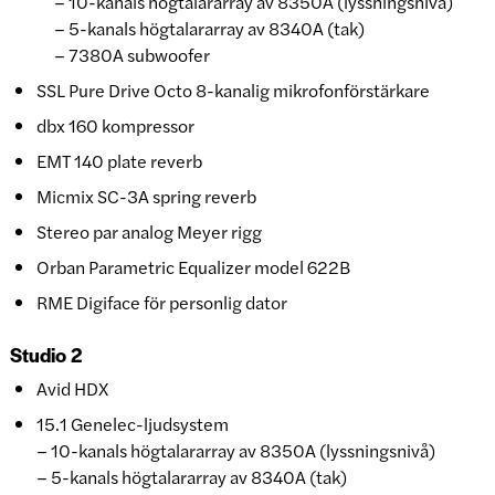
– 10-kanals högtalararray av 8350A (lyssningsnivå)
– 5-kanals högtalararray av 8340A (tak)
– 7380A subwoofer
SSL Pure Drive Octo 8-kanalig mikrofonförstärkare
dbx 160 kompressor
EMT 140 plate reverb
Micmix SC-3A spring reverb
Stereo par analog Meyer rigg
Orban Parametric Equalizer model 622B
RME Digiface för personlig dator
Studio 2
Avid HDX
15.1 Genelec-ljudsystem
–
10-kanals högtalararray av 8350A (lyssningsnivå)
–
5-kanals högtalararray av 8340A (tak)