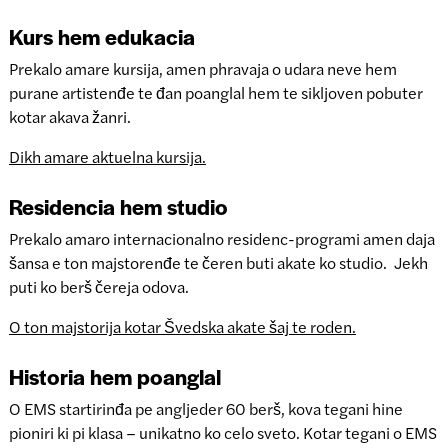
Kurs hem edukacia
Prekalo amare kursija, amen phravaja o udara neve hem
purane artistenđe te đan poanglal hem te sikljoven pobuter
kotar akava žanri.
Dikh amare aktuelna kursija.
Residencia hem studio
Prekalo amaro internacionalno residenc-programi amen daja
šansa e ton majstorenđe te čeren buti akate ko studio. Jekh
puti ko berš čereja odova.
O ton majstorija kotar Švedska akate šaj te roden.
Historia hem poanglal
O EMS startirinđa pe angljeder 60 berš, kova tegani hine
pioniri ki pi klasa – unikatno ko celo sveto. Kotar tegani o EMS