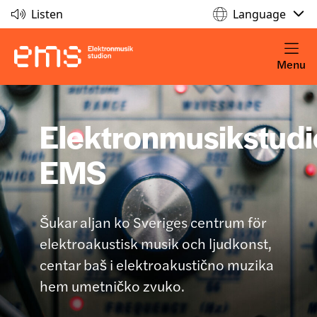
Listen
Language
Menu
Elektronmusikstud
EMS
Šukar aljan ko Sveriges centrum för
elektroakustisk musik och ljudkonst,
centar baš i elektroakustično muzika
hem umetničko zvuko.