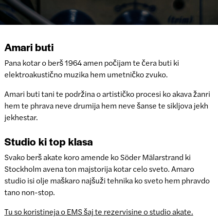
Amari buti
Pana kotar o berš 1964 amen počijam te čera buti ki
elektroakustično muzika hem umetničko zvuko.
Amari buti tani te podržina o artističko procesi ko akava žanri
hem te phrava neve drumija hem neve šanse te sikljova jekh
jekhestar.
Studio ki top klasa
Svako berš akate koro amende ko Söder Mälarstrand ki
Stockholm avena ton majstorija kotar celo sveto. Amaro
studio isi olje maškaro najšuži tehnika ko sveto hem phravdo
tano non-stop.
Tu so koristineja o EMS šaj te rezervisine o studio akate.