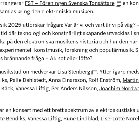
arrangerar
FST – Föreningen Svenska Tonsättare
en kon
 samlas kring den elektroniska musiken.
ik 2025 utforskar frågan: Var är vi och vart är vi på väg?
 tid där teknologi och konstnärligt skapande utvecklas i sn
baka på den elektroniska musikens historia och hur den har
experimentell konstmusik, forskning och populärmusik. S
s brännande fråga – AI: hot eller löfte?
musikstudion medverkar
Lisa Stenberg
. Ytterligare med
iks, Palle Dahlstedt, Anna Einarsson, Rolf Enström,
Martin
 Käck, Vanessa Liftig, Per Anders Nilsson,
Joachim Nordwa
tar en konsert med ett brett spektrum av elektroakustiska 
te Bendiks, Vanessa Liftig, Rune Lindblad, Lise-Lotte Nore