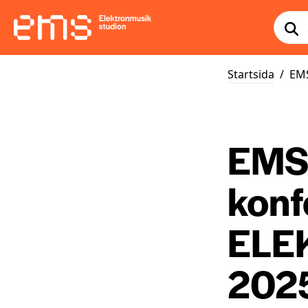
Startsida
/
EMS
EMS 
konf
ELE
202