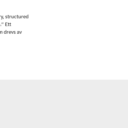
ry, structured
.” Ett
m drevs av