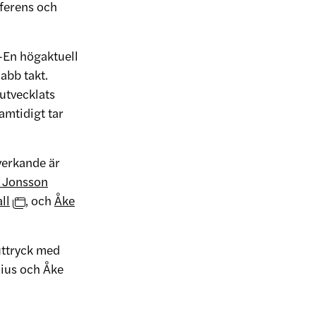
ferens och
 –En högaktuell
abb takt.
 utvecklats
amtidigt tar
verkande är
 Jonsson
ll
, och
Åke
uttryck med
lius och Åke